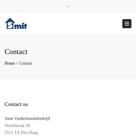
×
ma – vrij : 9:00 – 17:00
070 – 346 29 12
Close top bar
info@smitonderhoudsbedrijf.nl
Togg
Contact
Home
Contact
Contact us
Smit Onderhoudsbedrijf
Noordstraat 26
2513 TA Den Haag