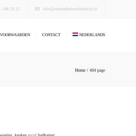
×
– 346 29 12
info@smitonderhoudsbedrijf.nl
 VOORWAARDEN
CONTACT
NEDERLANDS
ENGLISH
(
ENGELS
)
Home
404 page
woning
,
keuken
en/of
badkamer
.