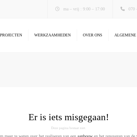
ma – vrij : 9:00 – 17:00
070 
PROJECTEN
WERKZAAMHEDEN
OVER ONS
ALGEMENE
AANBOUW
DAKKAPEL
VERBOUWING EN
RENOVATIE
BADKAMER
KEUKEN
METSEL- EN BETONWERK
Er is iets misgegaan!
Deze pagina bestaat niet.
 meer te weten over het realiseren van een
aanbouw
en het renoveren van de