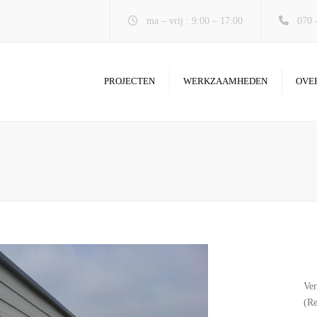
ma – vrij : 9:00 – 17:00
070 
PROJECTEN
WERKZAAMHEDEN
OVE
AANBOUW
DAKKAPEL
VERBOUWING EN
RENOVATIE
BADKAMER
KEUKEN
METSEL- EN BETONWERK
Ver
(Re