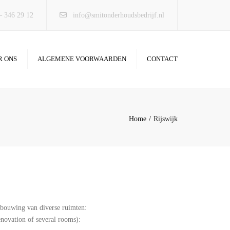
×
– 346 29 12
info@smitonderhoudsbedrijf.nl
R ONS
ALGEMENE VOORWAARDEN
CONTACT
Home
Rijswijk
bouwing van diverse ruimten:
novation of several rooms):